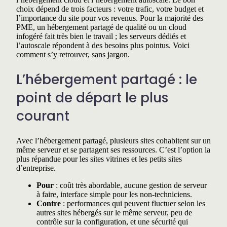
Référencement SEO et GEO
choix dépend de trois facteurs : votre trafic, votre budget et
Restaurant et commerce
Sécurité et conformité IA
Glossaire IA pour PME
l’importance du site pour vos revenus. Pour la majorité des
PME, un hébergement partagé de qualité ou un cloud
Services complémentaires
Clinique de santé
Analyse de votre site
infogéré fait très bien le travail ; les serveurs dédiés et
l’autoscale répondent à des besoins plus pointus. Voici
Design graphique
Survivre à la recherche IA
comment s’y retrouver, sans jargon.
Services professionnels
Photo et vidéo
Le cache expliqué
L’hébergement partagé : le
Tourisme et culture
Rédaction et traduction
point de départ le plus
Industrie manufacturière
Stratégie de marque
courant
Publicité et marketing
Écoles privées et préscolaires
Avec l’hébergement partagé, plusieurs sites cohabitent sur un
TI et cybersécurité
Résidences, camps et loisirs
même serveur et se partagent ses ressources. C’est l’option la
plus répandue pour les sites vitrines et les petits sites
d’entreprise.
Votre secteur n’est pas listé ? On s’adapte à toutes
Pour
: coût très abordable, aucune gestion de serveur
les réalités — parlez-nous de la vôtre
à faire, interface simple pour les non-techniciens.
Contre
: performances qui peuvent fluctuer selon les
autres sites hébergés sur le même serveur, peu de
contrôle sur la configuration, et une sécurité qui