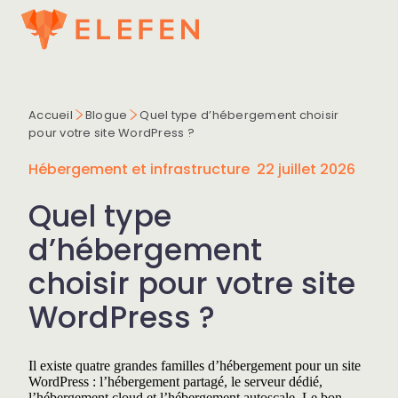
Aller
au
contenu
À propos
Accueil
Blogue
Quel type d’hébergement choisir
pour votre site WordPress ?
Services
Hébergement et infrastructure
22 juillet 2026
Voir tous les services
Secteurs
Quel type
Conception de site web
Voir tous les secteurs
Portfolio
d’hébergement
Boutique en ligne
Maintenance
CPE et bureau coordonnateur
Ressources
choisir pour votre site
Portail client et espace membres
Solutions IA
Construction
Voir toutes les ressources
WordPress ?
Contact
Réservation en ligne
Chatbots et assistants virtuels
Refonte et optimisation
Checklist Loi 25
Garage automobile
Site web bilingue
EN
AI SEO et GEO
Checklist sécurité WordPress
Il existe quatre grandes familles d’hébergement pour un site
Hébergement
OSBL
WordPress : l’hébergement partagé, le serveur dédié,
Agents IA et automatisations
Guide de refonte
l’hébergement cloud et l’hébergement autoscale. Le bon