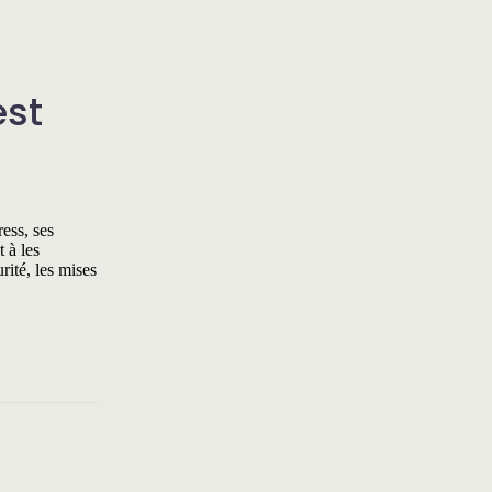
est
ess, ses
 à les
rité, les mises