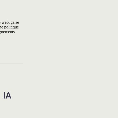
e web, ça se
ne politique
ignements
 IA