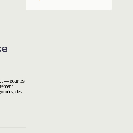
se
et — pour les
rrément
gnorées, des