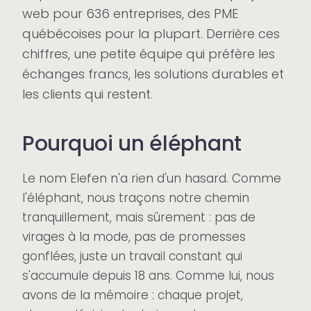
web pour 636 entreprises, des PME
Référencement SEO et GEO
Restaurant et commerce
Sécurité et conformité IA
Glossaire IA pour PME
québécoises pour la plupart. Derrière ces
Services complémentaires
Clinique de santé
Analyse de votre site
chiffres, une petite équipe qui préfère les
échanges francs, les solutions durables et
Design graphique
Survivre à la recherche IA
Services professionnels
les clients qui restent.
Photo et vidéo
Le cache expliqué
Tourisme et culture
Rédaction et traduction
Pourquoi un éléphant
Industrie manufacturière
Stratégie de marque
Publicité et marketing
Écoles privées et préscolaires
Le nom Elefen n'a rien d'un hasard. Comme
l'éléphant, nous traçons notre chemin
TI et cybersécurité
Résidences, camps et loisirs
tranquillement, mais sûrement : pas de
virages à la mode, pas de promesses
Votre secteur n’est pas listé ? On s’adapte à toutes
gonflées, juste un travail constant qui
les réalités — parlez-nous de la vôtre
s'accumule depuis 18 ans. Comme lui, nous
avons de la mémoire : chaque projet,