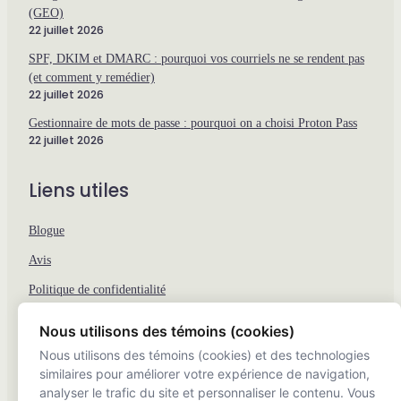
(GEO)
22 juillet 2026
SPF, DKIM et DMARC : pourquoi vos courriels ne se rendent pas
(et comment y remédier)
22 juillet 2026
Gestionnaire de mots de passe : pourquoi on a choisi Proton Pass
22 juillet 2026
Liens utiles
Blogue
Avis
Politique de confidentialité
Conditions de service
Nous utilisons des témoins (cookies)
Elefen Audio
Nous utilisons des témoins (cookies) et des technologies
similaires pour améliorer votre expérience de navigation,
Écoresponsabilité
analyser le trafic du site et personnaliser le contenu. Vous