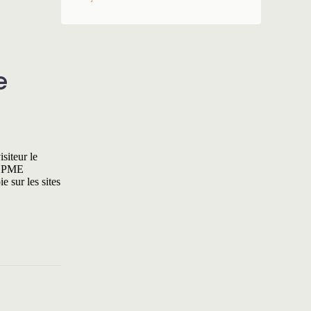
e
siteur le
ne PME
e sur les sites