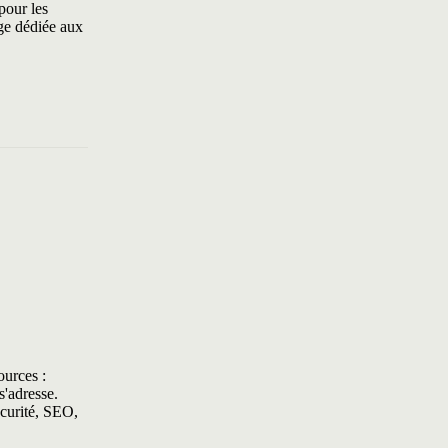
pour les
age dédiée aux
ources :
s'adresse.
écurité, SEO,