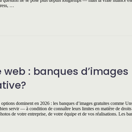
la question ne se pose plus depuis longtemps — mais la vraie nuance est 
Press, …
te web : banques d’images
ative?
x options dominent en 2026 : les banques d’images gratuites comme Un
bien servir — à condition de connaître leurs limites en matière de droits 
photos de votre entreprise, de votre équipe et de vos réalisations. Les b