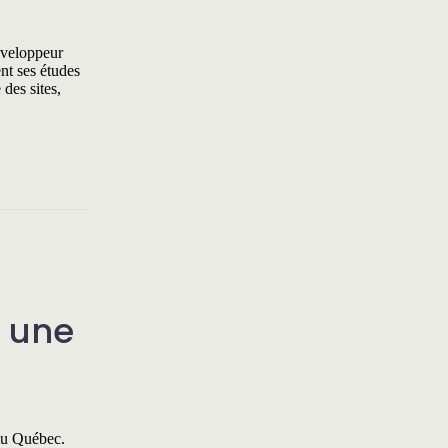
développeur
nt ses études
 des sites,
: une
 du Québec.